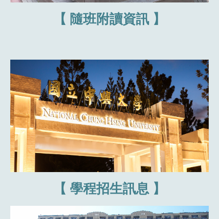
【
隨班附讀資訊
】
【
學程招生訊息
】